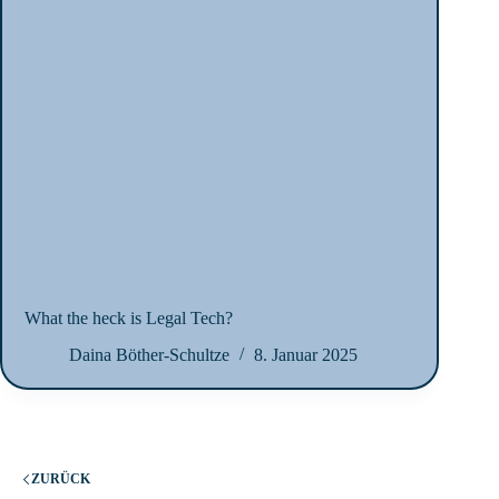
What the heck is Legal Tech?
Daina Böther-Schultze
8. Januar 2025
ZURÜCK