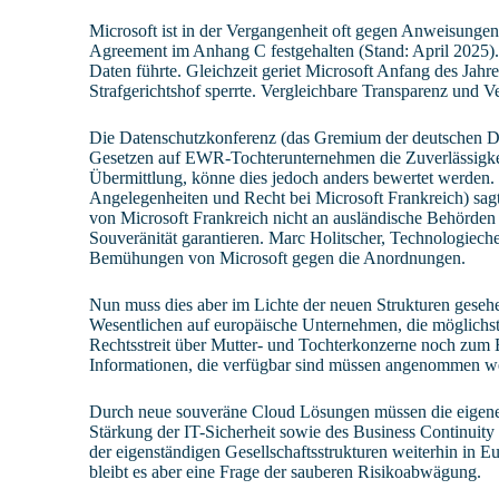
Microsoft ist in der Vergangenheit oft gegen Anweisunge
Agreement im Anhang C festgehalten (Stand: April 2025). 
Daten führte. Gleichzeit geriet Microsoft Anfang des Jahr
Strafgerichtshof sperrte. Vergleichbare Transparenz und V
Die Datenschutzkonferenz (das Gremium der deutschen Dat
Gesetzen auf EWR-Tochterunternehmen die Zuverlässigkeit d
Übermittlung, könne dies jedoch anders bewertet werden. E
Angelegenheiten und Recht bei Microsoft Frankreich) sagt
von Microsoft Frankreich nicht an ausländische Behörde
Souveränität garantieren. Marc Holitscher, Technologieche
Bemühungen von Microsoft gegen die Anordnungen.
Nun muss dies aber im Lichte der neuen Strukturen geseh
Wesentlichen auf europäische Unternehmen, die möglichst l
Rechtsstreit über Mutter- und Tochterkonzerne noch zum E
Informationen, die verfügbar sind müssen angenommen w
Durch neue souveräne Cloud Lösungen müssen die eigenen 
Stärkung der IT-Sicherheit sowie des Business Continui
der eigenständigen Gesellschaftsstrukturen weiterhin in E
bleibt es aber eine Frage der sauberen Risikoabwägung.