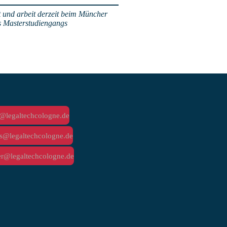
 und arbeit derzeit beim Müncher
es Masterstudiengangs
@legaltechcologne.de
s@legaltechcologne.de
er@legaltechcologne.de