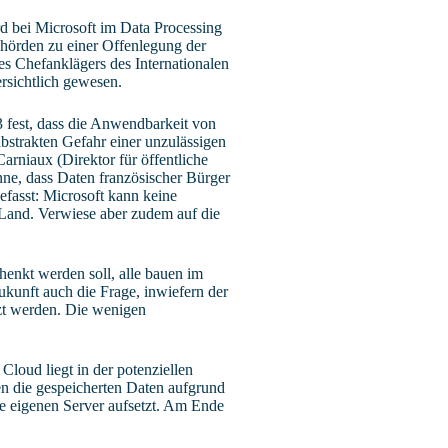
d bei Microsoft im Data Processing
ehörden zu einer Offenlegung der
es Chefanklägers des Internationalen
rsichtlich gewesen.
 fest, dass die Anwendbarkeit von
abstrakten Gefahr einer unzulässigen
arniaux (Direktor für öffentliche
nne, dass Daten französischer Bürger
fasst: Microsoft kann keine
n Land. Verwiese aber zudem auf die
enkt werden soll, alle bauen im
ukunft auch die Frage, inwiefern der
tzt werden. Die wenigen
oud liegt in der potenziellen
n die gespeicherten Daten aufgrund
die eigenen Server aufsetzt. Am Ende