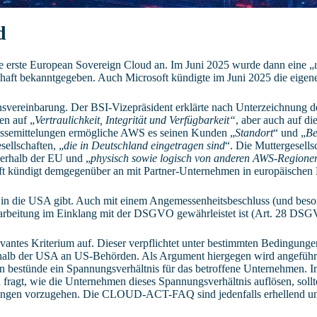
d
erste European Sovereign Cloud an. Im Juni 2025 wurde dann eine „
chaft bekanntgegeben. Auch Microsoft kündigte im Juni 2025 die eige
vereinbarung. Der BSI-Vizepräsident erklärte nach Unterzeichnung d
en auf „
Vertraulichkeit, Integrität und Verfügbarkeit“
, aber auch auf di
ssemittelungen ermögliche AWS es seinen Kunden „
Standort
“ und „
Be
sellschaften, „
die
in Deutschland eingetragen sind
“. Die Muttergesell
nnerhalb der EU und „
physisch sowie logisch von anderen AWS-Regionen
soft kündigt demgegenüber an mit Partner-Unternehmen in europäische
er in die USA gibt. Auch mit einem Angemessenheitsbeschluss (und be
erarbeitung im Einklang mit der DSGVO gewährleistet ist (Art. 28 DS
vantes Kriterium auf. Dieser verpflichtet unter bestimmten Bedingu
halb der USA an US-Behörden. Als Argument hiergegen wird angeführt,
 bestünde ein Spannungsverhältnis für das betroffene Unternehmen. Im
fragt, wie die Unternehmen dieses Spannungsverhältnis auflösen, sollt
ungen vorzugehen. Die CLOUD-ACT-FAQ sind jedenfalls erhellend und 