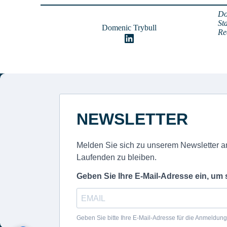
Do
St
Domenic Trybull
Re
LinkedIn