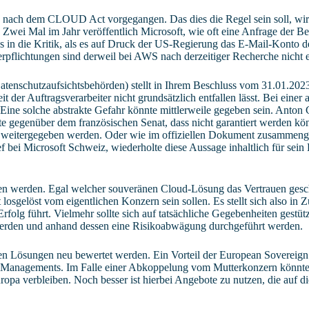
n nach dem CLOUD Act vorgegangen. Das dies die Regel sein soll, wir
Zwei Mal im Jahr veröffentlich Microsoft, wie oft eine Anfrage der B
es in die Kritik, als es auf Druck der US-Regierung das E-Mail-Konto d
erpflichtungen sind derweil bei AWS nach derzeitiger Recherche nicht e
enschutzaufsichtsbehörden) stellt in Ihrem Beschluss vom 31.01.2023
er Auftragsverarbeiter nicht grundsätzlich entfallen lässt. Bei einer 
ine solche abstrakte Gefahr könnte mittlerweile gegeben sein. Anton C
e gegenüber dem französischen Senat, dass nicht garantiert werden kö
n weitergegeben werden. Oder wie im offiziellen Dokument zusammenge
f bei Microsoft Schweiz, wiederholte diese Aussage inhaltlich für sei
en werden. Egal welcher souveränen Cloud-Lösung das Vertrauen gesch
osgelöst vom eigentlichen Konzern sein sollen. Es stellt sich also in Z
rfolg führt. Vielmehr sollte sich auf tatsächliche Gegebenheiten gestü
erden und anhand dessen eine Risikoabwägung durchgeführt werden.
Lösungen neu bewertet werden. Ein Vorteil der European Sovereign Cl
ty Managements. Im Falle einer Abkoppelung vom Mutterkonzern könnte
uropa verbleiben. Noch besser ist hierbei Angebote zu nutzen, die auf 